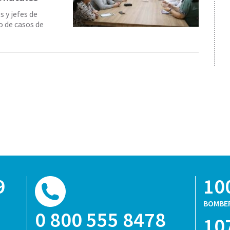
 y jefes de
 de casos de
9
10
BOMBE
0 800 555 8478
10