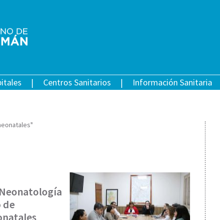
itales
Centros Sanitarios
Información Sanitaria
neonatales"
e Neonatología
o de
onatales