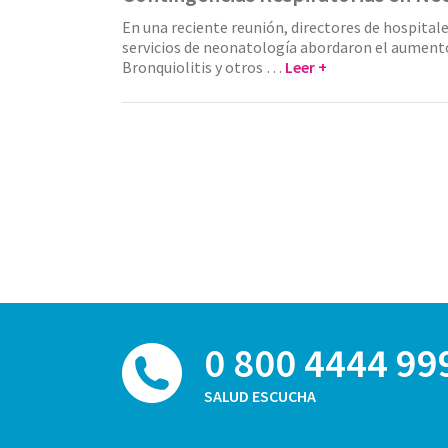
En una reciente reunión, directores de hospitales
servicios de neonatología abordaron el aumento
Bronquiolitis y otros …
Leer +
0 800 4444 99
SALUD ESCUCHA