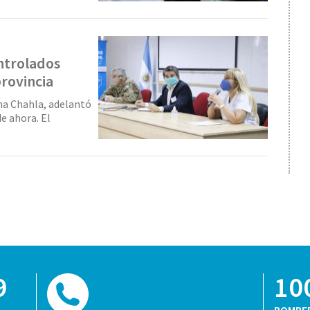
ntrolados
provincia
ana Chahla, adelantó
de ahora. El
9
10
BOMBE