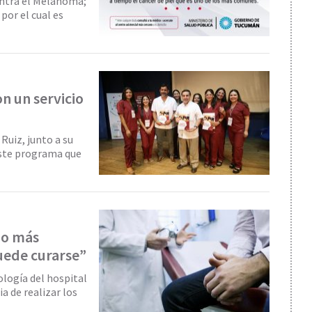
ontra el Melanoma;
por el cual es
n un servicio
Ruiz, junto a su
este programa que
do más
uede curarse”
ología del hospital
a de realizar los