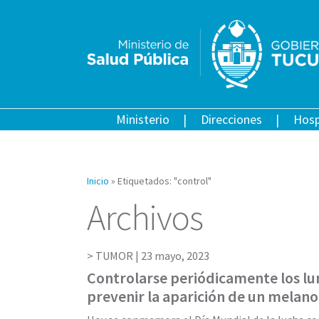
Ministerio
Direcciones
Hosp
Inicio
»
Etiquetados: "control"
Archivos
TUMOR |
23 mayo, 2023
Controlarse periódicamente los l
prevenir la aparición de un melan