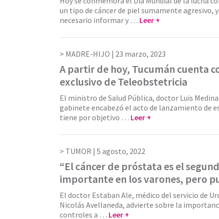
Hoy se conmemora el Día Mundial de la lucha c
un tipo de cáncer de piel sumamente agresivo, y 
necesario informar y …
Leer +
MADRE-HIJO |
23 marzo, 2023
A partir de hoy, Tucumán cuenta co
exclusivo de Teleobstetricia
El ministro de Salud Pública, doctor Luis Medina 
gabinete encabezó el acto de lanzamiento de 
tiene por objetivo …
Leer +
TUMOR |
5 agosto, 2022
“El cáncer de próstata es el segun
importante en los varones, pero p
El doctor Estaban Ale, médico del servicio de Ur
Nicolás Avellaneda, advierte sobre la importanci
controles a …
Leer +