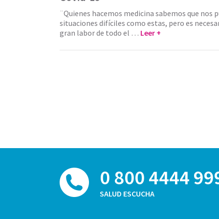
¨Quienes hacemos medicina sabemos que nos p
situaciones difíciles como estas, pero es necesa
gran labor de todo el …
Leer +
0 800 4444 99
SALUD ESCUCHA