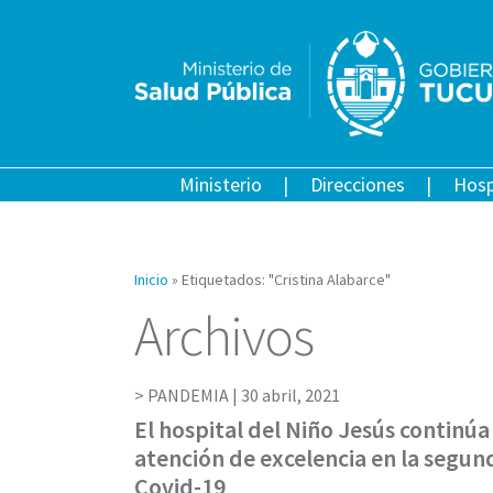
Ministerio
Direcciones
Hosp
Inicio
»
Etiquetados: "Cristina Alabarce"
Archivos
PANDEMIA |
30 abril, 2021
El hospital del Niño Jesús continú
atención de excelencia en la segun
Covid-19