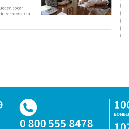
ueden tocar
rio reconocer la
9
10
BOMBE
0 800 555 8478
10