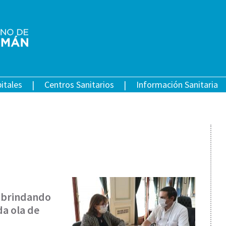
itales
Centros Sanitarios
Información Sanitaria
a brindando
da ola de