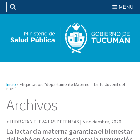
Residencias del SIPROSA
MENU
Buscar
Biblioteca
Inicio
»
Etiquetados: "departamento Materno Infanto-Juvenil del
PRIS"
Archivos
HIDRATA Y ELEVA LAS DEFENSAS |
5 noviembre, 2020
La lactancia materna garantiza el bienestar
del bebé en épocas de calor y la prevención