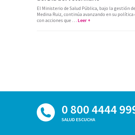
El Ministerio de Salud Pública, bajo la gestión d
Medina Ruiz, continúa avanzando en su política 
con acciones que …
Leer +
0 800 4444 99
SALUD ESCUCHA