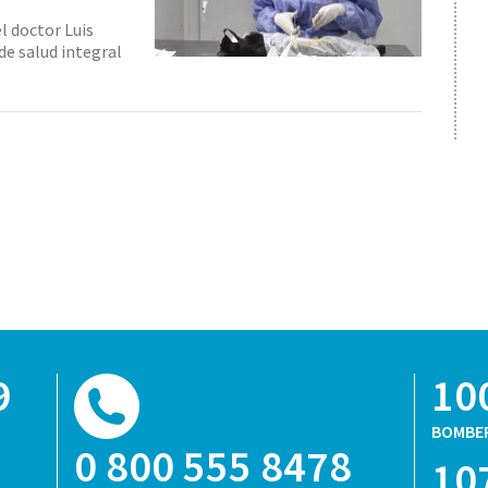
el doctor Luis
de salud integral
9
10
BOMBE
0 800 555 8478
10