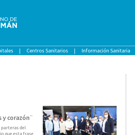
itales
Centros Sanitarios
Información Sanitaria
 y corazón¨
e parteras del
jo que esta frase