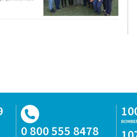
9
10
BOMBE
0 800 555 8478
10