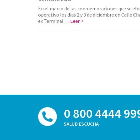
En el marco de las conmemoraciones que se efec
operativo los días 2 y 3 de diciembre en Calle Ch
ex Terminal …
Leer +
0 800 4444 99
SALUD ESCUCHA