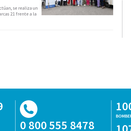
túan, se realiza un
arcas 21 frente a la
9
10
BOMBE
0 800 555 8478
10