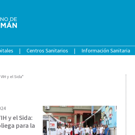
itales
Centros Sanitarios
Información Sanitaria
VIH y el Sida"
024
H y el Sida:
liega para la