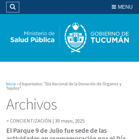
Residencias del SIPROSA
MENU
Buscar
Biblioteca
Inicio
»
Etiquetados: "Día Nacional de la Donación de Órganos y
Tejidos"
Archivos
CONCIENTIZACIÓN |
30 mayo, 2025
El Parque 9 de Julio fue sede de las
actividades en conmemoración por el Día