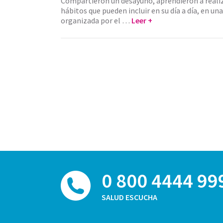
Compartieron un desayuno, aprendieron a reali
hábitos que pueden incluir en su día a día, en un
organizada por el …
Leer +
0 800 4444 99
SALUD ESCUCHA