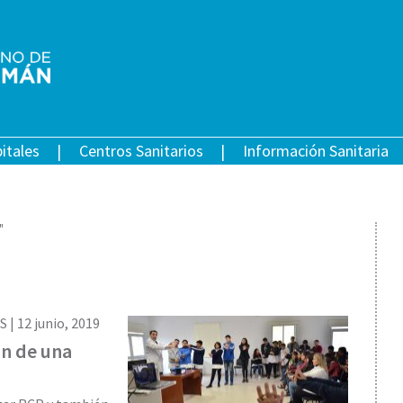
itales
Centros Sanitarios
Información Sanitaria
"
S |
12 junio, 2019
on de una