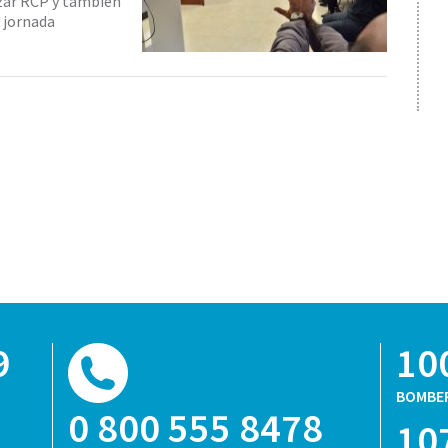
zar RCP y también
a jornada
9
10
BOMBE
0 800 555 8478
10