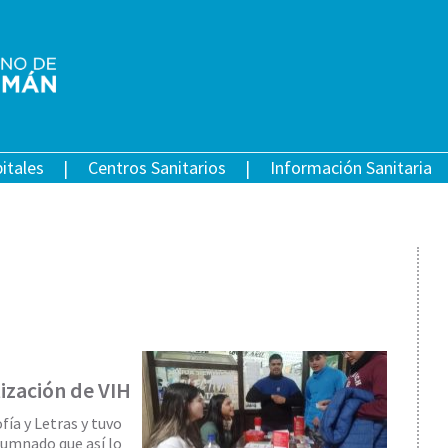
itales
Centros Sanitarios
Información Sanitaria
ización de VIH
fía y Letras y tuvo
lumnado que así lo