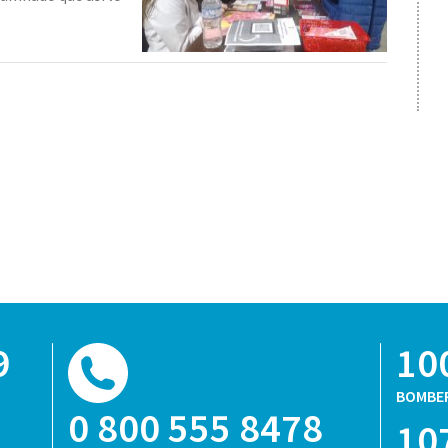
9
10
BOMBE
0 800 555 8478
10