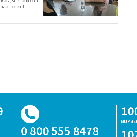
 Ruiz, se reunió con
mani, con el
9
10
BOMBE
0 800 555 8478
10