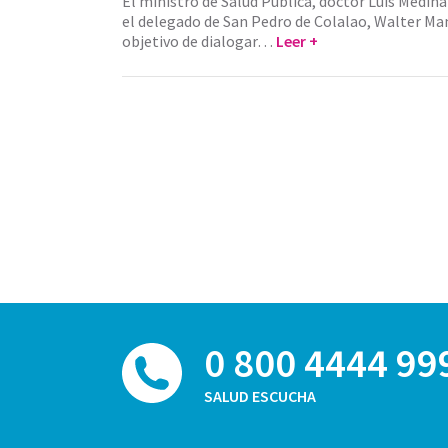
El ministro de Salud Pública, doctor Luis Medina
el delegado de San Pedro de Colalao, Walter Ma
objetivo de dialogar…
Leer +
0 800 4444 99
SALUD ESCUCHA