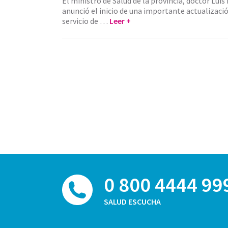
El ministro de Salud de la provincia, doctor Luis
anunció el inicio de una importante actualizaci
servicio de …
Leer +
0 800 4444 99
SALUD ESCUCHA