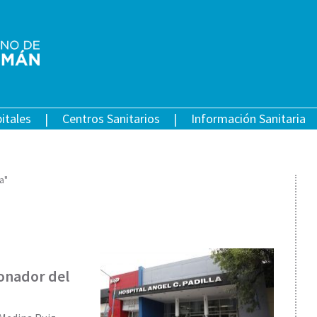
itales
Centros Sanitarios
Información Sanitaria
a"
sonador del