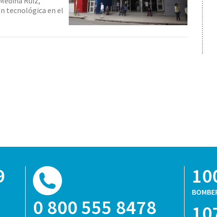
 Medina Ruiz,
ón tecnológica en el
9
10
BOMBE
0 800 555 8478
10