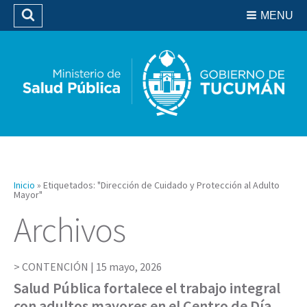
Residencias del SIPROSA
MENU
Buscar
Biblioteca
Inicio
»
Etiquetados: "Dirección de Cuidado y Protección al Adulto
Mayor"
Archivos
CONTENCIÓN |
15 mayo, 2026
Salud Pública fortalece el trabajo integral
con adultos mayores en el Centro de Día