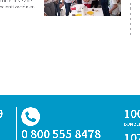
todos los 22 de
oncientización en
9
10
BOMBE
0 800 555 8478
10