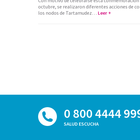
Con motivo de celebrarse esta conmemoración 
octubre, se realizaron diferentes acciones de c
los nodos de Tartamudez…
Leer +
0 800 4444 99
SALUD ESCUCHA