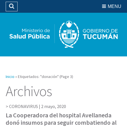
Residencias del SIPROSA
MENU
Buscar
Biblioteca
Inicio
»
Etiquetados: "donación"
(Page 3)
Archivos
CORONAVIRUS |
2 mayo, 2020
La Cooperadora del hospital Avellaneda
donó insumos para seguir combatiendo al