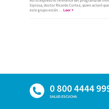
Así lo expresó el referente del programa de Inm
Siprosa, doctor Ricardo Cortez, quien aclaró que
este grupo están …
Leer +
0 800 4444 99
SALUD ESCUCHA