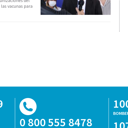
unizaciones del
 las vacunas para
9
10
BOMBE
0 800 555 8478
10