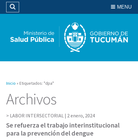
Residencias del SIPROSA
MENU
Buscar
Biblioteca
Inicio
»
Etiquetados: "dpa"
Archivos
LABOR INTERSECTORIAL |
2 enero, 2024
Se refuerza el trabajo interinstitucional
para la prevención del dengue