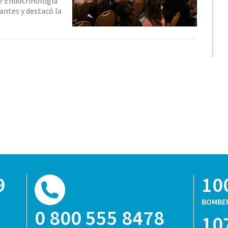
de Endocrinología
tantes y destacó la
9
10
BOMBE
0 800 555 8478
10