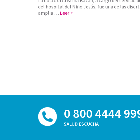
La doctora Cristina Bazán, a cargo del servicio 
del hospital del Niño Jesús, fue una de las diser
amplia …
Leer +
0 800 4444 99
SALUD ESCUCHA