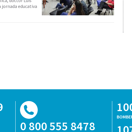
ica, doctor Luis
a jornada educativa
9
10
BOMBE
0 800 555 8478
10