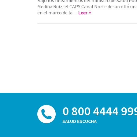
Bajo los lineamientos del ministro de Salud Públ
Medina Ruiz, el CAPS Canal Norte desarrolló un
en el marco de la…
Leer +
0 800 4444 99
SALUD ESCUCHA