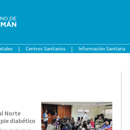
itales
Centros Sanitarios
Información Sanitaria
al Norte
 pie diabético