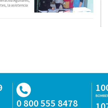
perativa Aguilares,
tes, la asistencia
9
10
BOMBE
0 800 555 8478
10