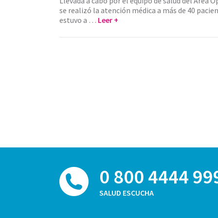
Llevada a cabo por el equipo de salud del Área O
se realizó la atención médica a más de 40 pacien
estuvo a …
Leer +
0 800 4444 99
SALUD ESCUCHA