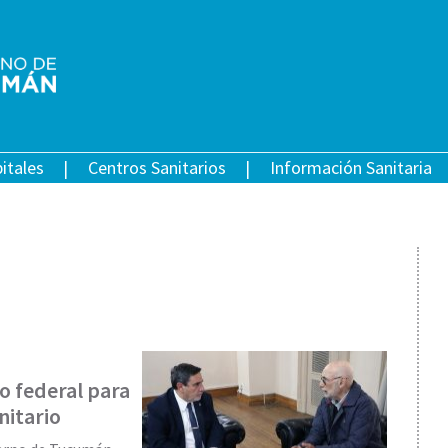
itales
Centros Sanitarios
Información Sanitaria
o federal para
nitario