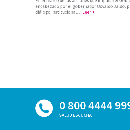
En el marco de las acciones que impulsa el Gob
encabezado por el gobernador Osvaldo Jaldo, pa
diálogo institucional…
Leer +
0 800 4444 99
SALUD ESCUCHA