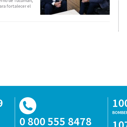
ierno de Tucumán,
ra fortalecer el
9
10
BOMBE
0 800 555 8478
10