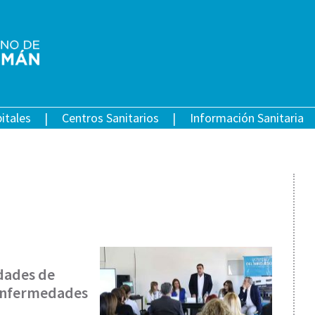
itales
Centros Sanitarios
Información Sanitaria
idades de
 Enfermedades