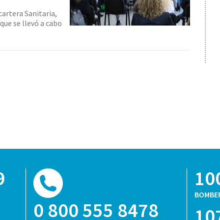
cartera Sanitaria,
 que se llevó a cabo
9
10
BOMBE
0 800 555 8478
10