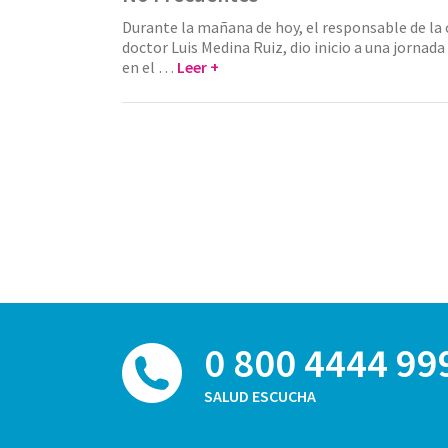
Durante la mañana de hoy, el responsable de la 
doctor Luis Medina Ruiz, dio inicio a una jornada
en el …
Leer +
0 800 4444 99
SALUD ESCUCHA