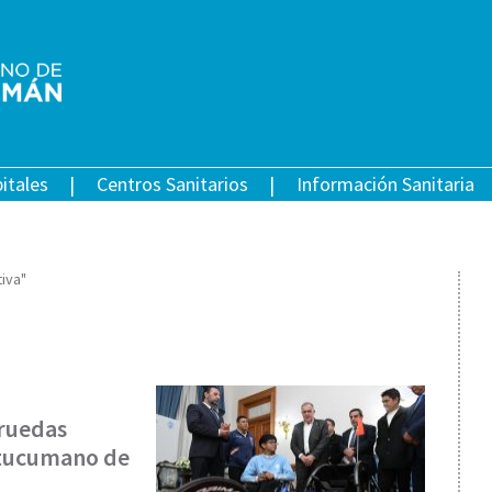
itales
Centros Sanitarios
Información Sanitaria
iva"
 ruedas
 tucumano de