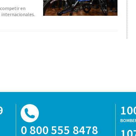
 competir en
 internacionales.
9
10
BOMBE
0 800 555 8478
10