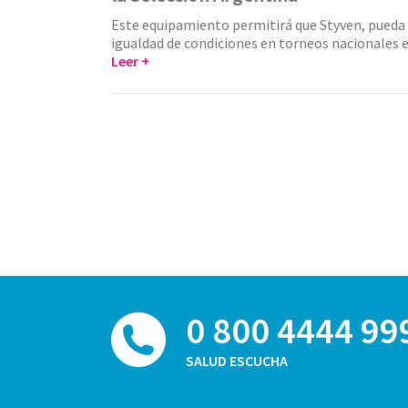
Este equipamiento permitirá que Styven, pueda
igualdad de condiciones en torneos nacionales e
Leer +
0 800 4444 99
SALUD ESCUCHA