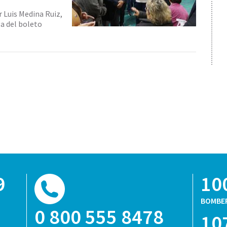
r Luis Medina Ruiz,
a del boleto
9
10
BOMBE
0 800 555 8478
10