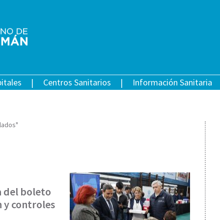
itales
Centros Sanitarios
Información Sanitaria
ilados"
 del boleto
n y controles