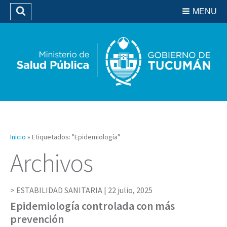
Residencias del SIPROSA
MENU
Buscar
Biblioteca
Inicio
»
Etiquetados: "Epidemiología"
Archivos
ESTABILIDAD SANITARIA |
22 julio, 2025
Epidemiología controlada con más
prevención