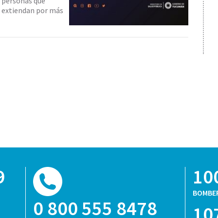
e personas que
e extiendan por más
9
10
BOMBE
0 800 555 8478
10