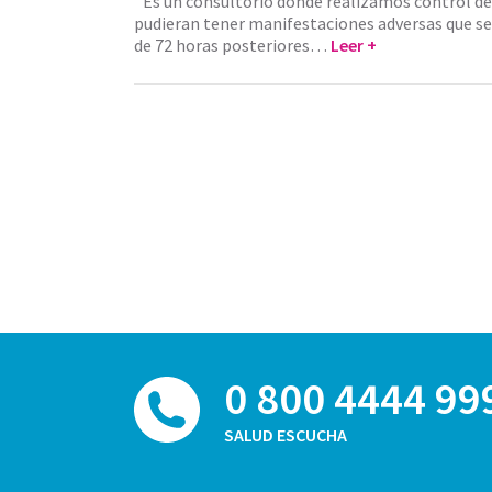
¨Es un consultorio donde realizamos control d
pudieran tener manifestaciones adversas que s
de 72 horas posteriores…
Leer +
0 800 4444 99
SALUD ESCUCHA