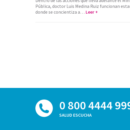
Dentro de las acciones que lleva adelante el Min
Pública, doctor Luis Medina Ruiz funcionan esta
donde se concientiza a…
Leer +
0 800 4444 99
SALUD ESCUCHA