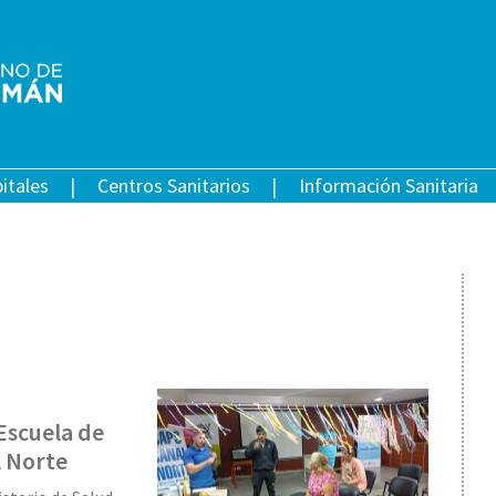
itales
Centros Sanitarios
Información Sanitaria
 Escuela de
l Norte