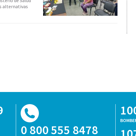
isterio de Salud
s alternativas
9
10
BOMBE
0 800 555 8478
10