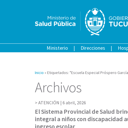
Ministerio
Direcciones
Hosp
Inicio
»
Etiquetados: "Escuela Especial Próspero Garcí
Archivos
ATENCIÓN |
6 abril, 2026
El Sistema Provincial de Salud brin
integral a niños con discapacidad a
ingreso escolar