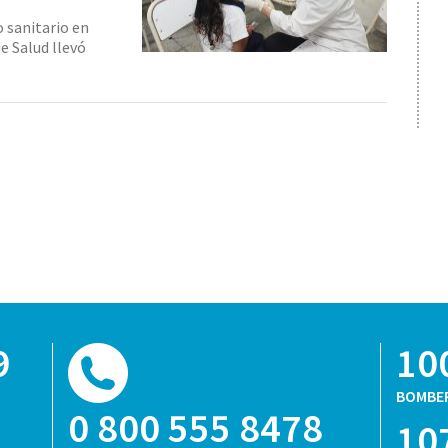
 sanitario en
e Salud llevó
9
10
BOMBE
0 800 555 8478
10