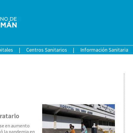
itales
Centros Sanitarios
Información Sanitaria
tratarlo
rse en aumento
nó la pandemia en