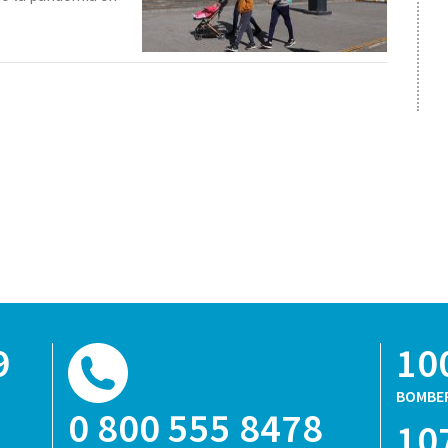
9
10
BOMBE
0 800 555 8478
10