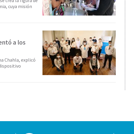
se crea la figura de
mia, cuya misión
entó a los
na Chahla, explicó
dispositivo