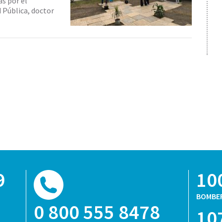
as por el
 Pública, doctor
9
10
BOMBE
0 800 555 8478
10