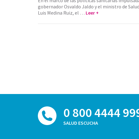
En el marco de las políticas sanitarias impulsad
gobernador Osvaldo Jaldo y el ministro de Salud
Luis Medina Ruiz, el …
Leer +
0 800 4444 99
SALUD ESCUCHA