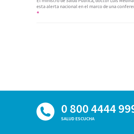
El ministro de Salud Pública, doctor Luis Medina
esta alerta nacional en el marco de una confere
+
0 800 4444 99
SALUD ESCUCHA