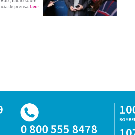
 Ruiz, habló sobre
ncia de prensa.
Leer
9
10
BOMBE
0 800 555 8478
10