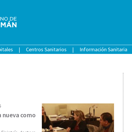
itales
Centros Sanitarios
Información Sanitaria
6
an nueva como