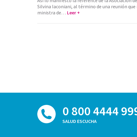
Así lo manifestó la referente de la Asociación de
Silvina Iaconiani, al término de una reunión qu
ministra de…
Leer +
0 800 4444 99
SALUD ESCUCHA