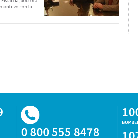
 Fisiatría, doctora
e mantuvo con la
9
10
BOMBE
0 800 555 8478
10