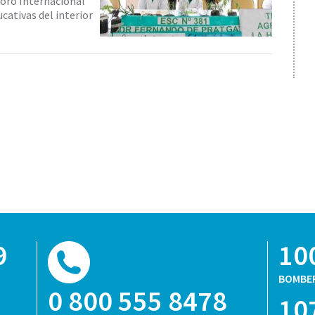
 Foro Internacional
cativas del interior
9
10
BOMBE
0 800 555 8478
10