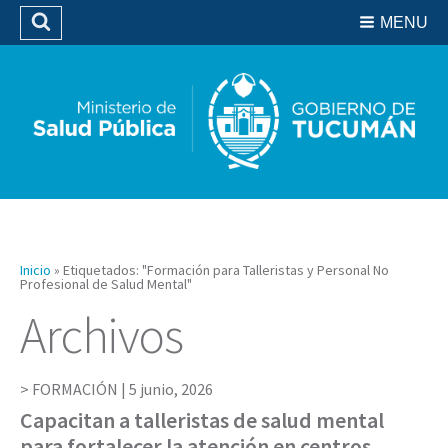
Residencias del SIPROSA
MENU
Buscar
Biblioteca
Inicio
»
Etiquetados: "Formación para Talleristas y Personal No
Profesional de Salud Mental"
Archivos
FORMACIÓN |
5 junio, 2026
Capacitan a talleristas de salud mental
para fortalecer la atención en centros