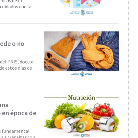
nicas de la
 cuidados que la
uede o no
 del PRIS, doctor
e estos días de
una
 en época de
 es fundamental
n a transitar con