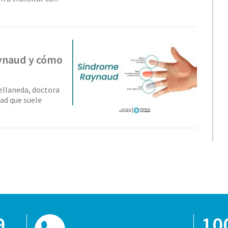
aynaud y cómo
ellaneda, doctora
ad que suele
9
10