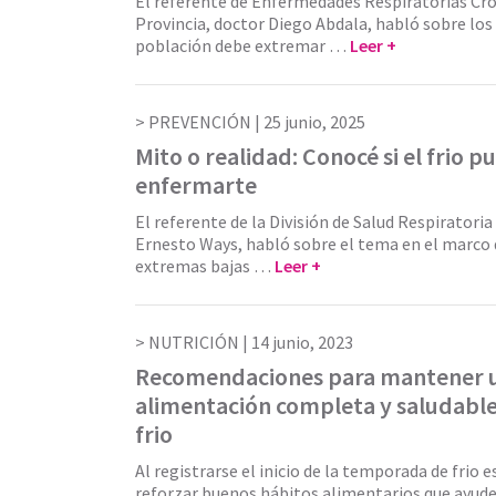
El referente de Enfermedades Respiratorias Cró
Provincia, doctor Diego Abdala, habló sobre los
población debe extremar …
Leer +
PREVENCIÓN |
25 junio, 2025
Mito o realidad: Conocé si el frio p
enfermarte
El referente de la División de Salud Respiratoria
Ernesto Ways, habló sobre el tema en el marco d
extremas bajas …
Leer +
NUTRICIÓN |
14 junio, 2023
Recomendaciones para mantener 
alimentación completa y saludable
frio
Al registrarse el inicio de la temporada de frio
reforzar buenos hábitos alimentarios que ayude