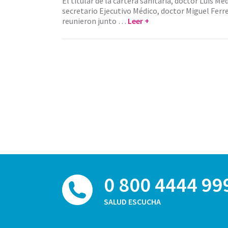
El titular de la cartera sanitaria, doctor Luis Me
secretario Ejecutivo Médico, doctor Miguel Ferr
reunieron junto …
Leer +
0 800 4444 99
SALUD ESCUCHA