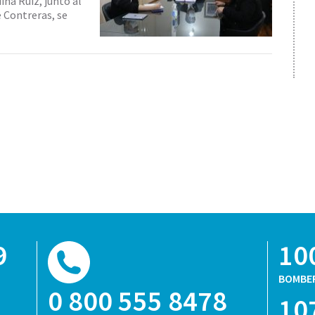
dina Ruiz, junto al
e Contreras, se
9
10
BOMBE
0 800 555 8478
10