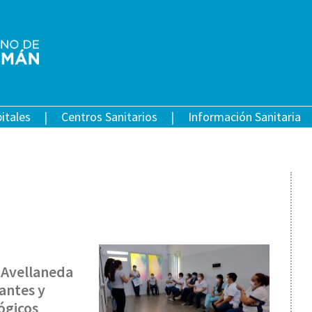
itales
Centros Sanitarios
Información Sanitaria
l Avellaneda
antes y
ógicos