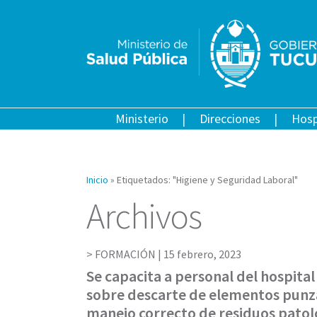
Ministerio
Direcciones
Hosp
Inicio
»
Etiquetados: "Higiene y Seguridad Laboral"
Archivos
FORMACIÓN |
15 febrero, 2023
Se capacita a personal del hospita
sobre descarte de elementos punz
manejo correcto de residuos patol