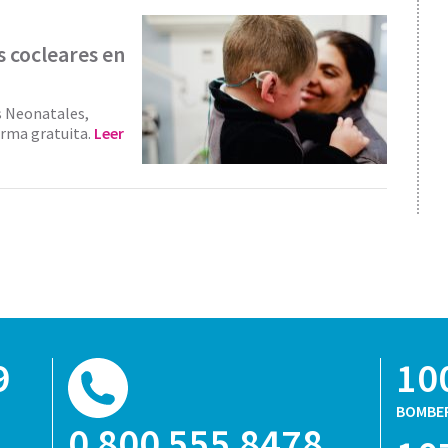
s cocleares en
s Neonatales,
orma gratuita.
Leer
9
10
BOMBE
0 800 555 8478