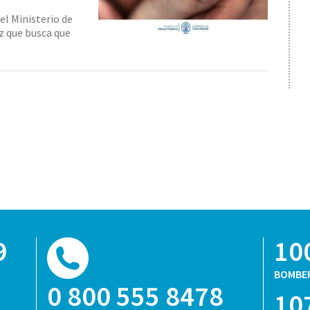
el Ministerio de
iz que busca que
9
10
BOMBE
0 800 555 8478
10