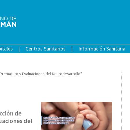
itales
Centros Sanitarios
Información Sanitaria
 Prematuro y Evaluaciones del Neurodesarrollo"
cción de
uaciones del