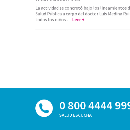
La actividad se concretó bajo los lineamientos d
Salud Pública a cargo del doctor Luis Medina Ru
todos los niños …
Leer +
0 800 4444 99
SALUD ESCUCHA