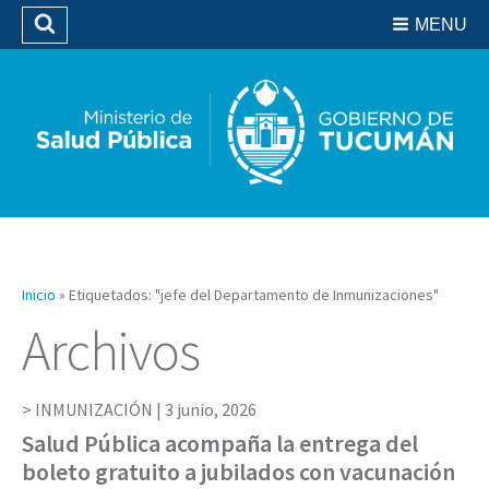
Residencias del SIPROSA
MENU
Buscar
Biblioteca
Inicio
»
Etiquetados: "jefe del Departamento de Inmunizaciones"
Archivos
INMUNIZACIÓN |
3 junio, 2026
Salud Pública acompaña la entrega del
boleto gratuito a jubilados con vacunación