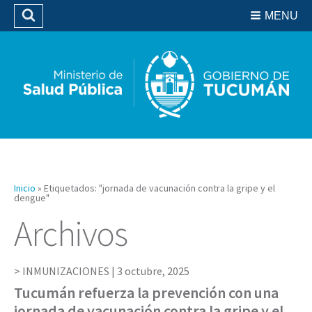
Residencias del SIPROSA
MENU
Buscar
Biblioteca
Inicio
»
Etiquetados: "jornada de vacunación contra la gripe y el
dengue"
Archivos
INMUNIZACIONES |
3 octubre, 2025
Tucumán refuerza la prevención con una
jornada de vacunación contra la gripe y el