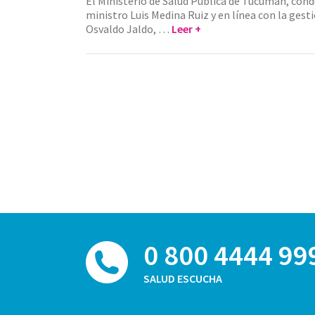
El Ministerio de Salud Pública de Tucumán, cond
ministro Luis Medina Ruiz y en línea con la ges
Osvaldo Jaldo, …
Leer +
0 800 4444 99
SALUD ESCUCHA