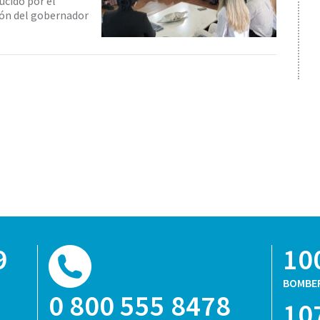
ucido por el
tión del gobernador
9
10
BOMBE
0 800 555 8478
10