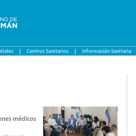
itales
Centros Sanitarios
Información Sanitaria
venes médicos