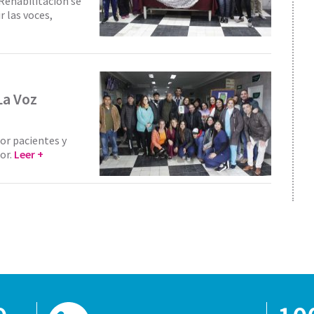
Rehabilitación se
 las voces,
La Voz
or pacientes y
tor.
Leer +