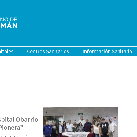
itales
Centros Sanitarios
Información Sanitaria
spital Obarrio
 Pionera”