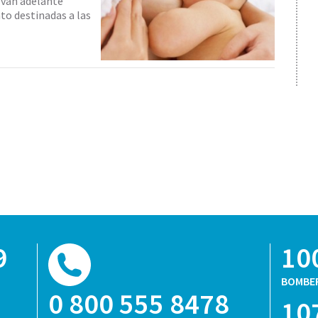
levan adelante
to destinadas a las
9
10
BOMBE
0 800 555 8478
10