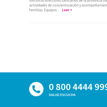
Distintos efectores sanitarios de la provincia l
actividades de concientización y acompañamien
familias. Equipos …
Leer +
0 800 4444 99
SALUD ESCUCHA