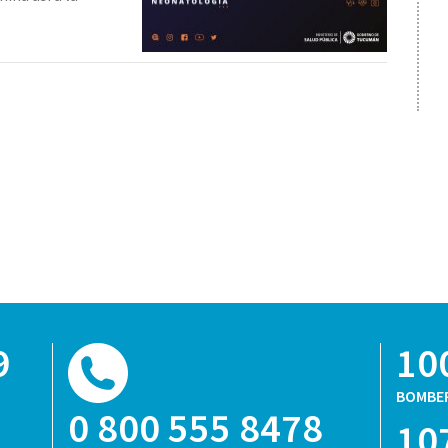
9
10
BOMBE
0 800 555 8478
10