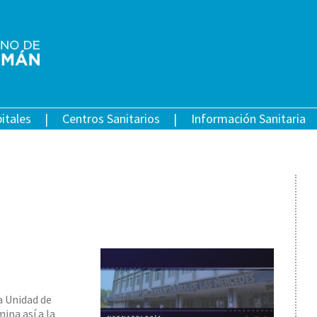
itales
Centros Sanitarios
Información Sanitaria
a Unidad de
ina así a la