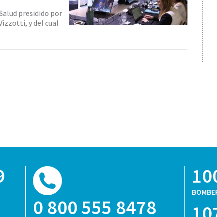
Salud presidido por
izzotti, y del cual
9
10
BOMBE
0 800 555 8478
10