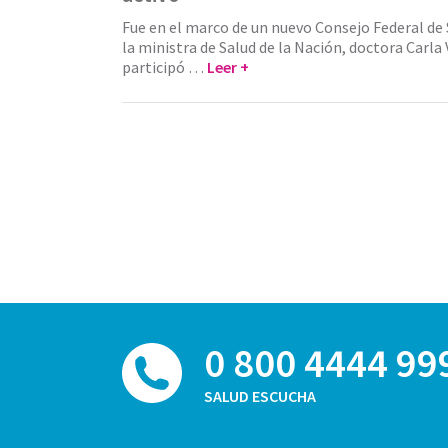
Fue en el marco de un nuevo Consejo Federal de 
la ministra de Salud de la Nación, doctora Carla V
participó …
Leer +
0 800 4444 99
SALUD ESCUCHA