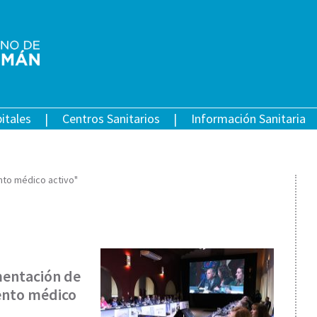
itales
Centros Sanitarios
Información Sanitaria
nto médico activo"
mentación de
iento médico