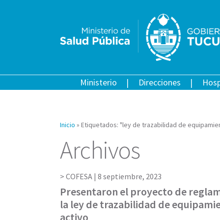
Ministerio
Direcciones
Hosp
Inicio
»
Etiquetados: "ley de trazabilidad de equipamie
Archivos
COFESA |
8 septiembre, 2023
Presentaron el proyecto de regla
la ley de trazabilidad de equipam
activo