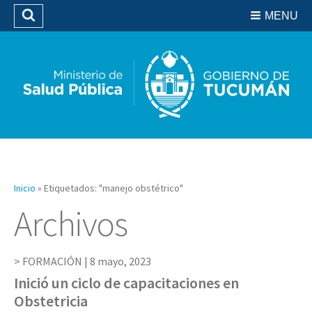
Residencias del SIPROSA
MENU
Buscar
Biblioteca
Inicio
»
Etiquetados: "manejo obstétrico"
Archivos
FORMACIÓN |
8 mayo, 2023
Inició un ciclo de capacitaciones en
Obstetricia