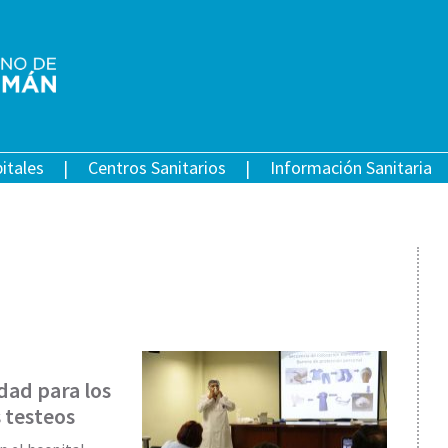
itales
Centros Sanitarios
Información Sanitaria
dad para los
s testeos