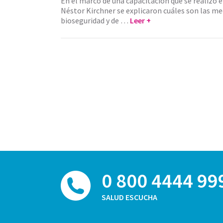
En el marco de una capacitación que se realizó e
Néstor Kirchner se explicaron cuáles son las me
bioseguridad y de …
Leer +
0 800 4444 99
SALUD ESCUCHA