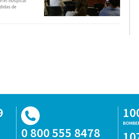
n el hospital
didas de
9
10
BOMBE
0 800 555 8478
10