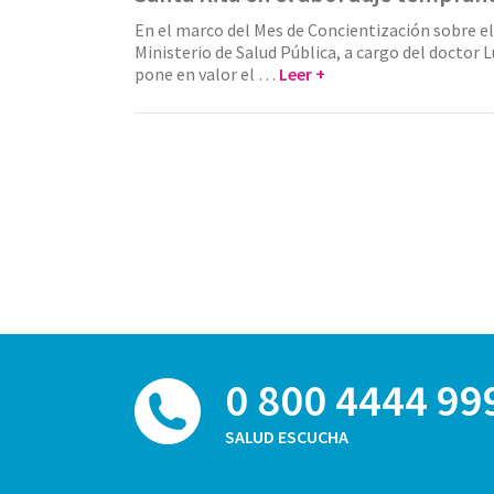
En el marco del Mes de Concientización sobre el
Ministerio de Salud Pública, a cargo del doctor L
pone en valor el …
Leer +
0 800 4444 99
SALUD ESCUCHA