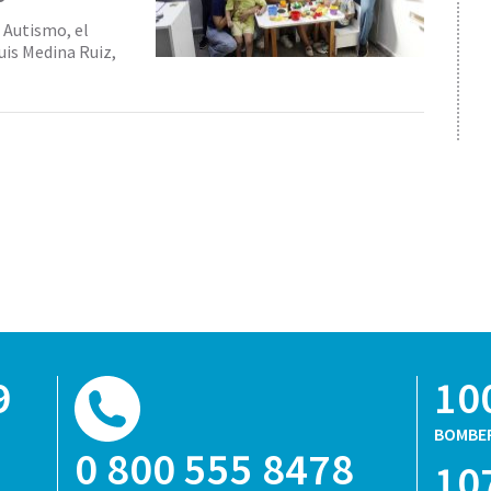
 Autismo, el
uis Medina Ruiz,
9
10
BOMBE
0 800 555 8478
10